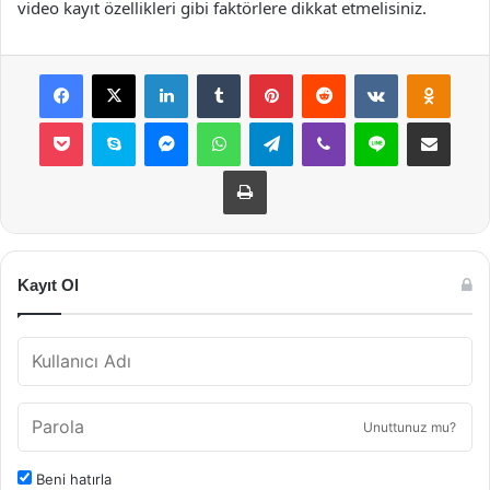
video kayıt özellikleri gibi faktörlere dikkat etmelisiniz.
Facebook
X
LinkedIn
Tumblr
Pinterest
Reddit
VKontakte
Odnok
Pocket
Skype
Messenger
WhatsApp
Telegram
Viber
Line
E-Posta ile payla
Yazdır
Kayıt Ol
Unuttunuz mu?
Beni hatırla