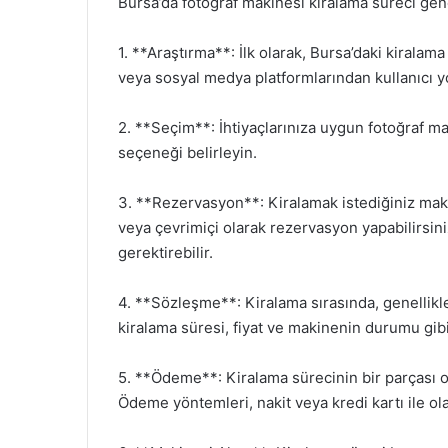
Bursa’da fotoğraf makinesi kiralama süreci genel
1. **Araştırma**: İlk olarak, Bursa’daki kiralam
veya sosyal medya platformlarından kullanıcı yo
2. **Seçim**: İhtiyaçlarınıza uygun fotoğraf m
seçeneği belirleyin.
3. **Rezervasyon**: Kiralamak istediğiniz maki
veya çevrimiçi olarak rezervasyon yapabilirsin
gerektirebilir.
4. **Sözleşme**: Kiralama sırasında, genellik
kiralama süresi, fiyat ve makinenin durumu gibi b
5. **Ödeme**: Kiralama sürecinin bir parçası 
Ödeme yöntemleri, nakit veya kredi kartı ile olab