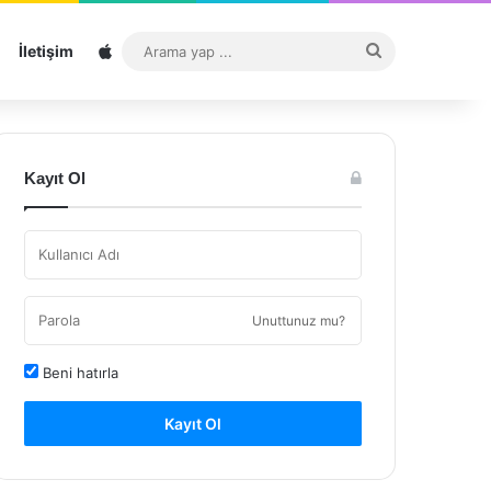
Sitemap
Arama
İletişim
yap
...
Kayıt Ol
Unuttunuz mu?
Beni hatırla
Kayıt Ol