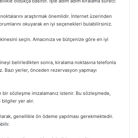
likle oldukça basittir. İşte adım adım kiralama süreci:
a noktalarını araştırmak önemlidir. İnternet üzerinden
rumlarını okuyarak en iyi seçenekleri bulabilirsiniz.
akinesini seçin. Amacınıza ve bütçenize göre en iyi
neyi belirledikten sonra, kiralama noktasına telefonla
iz. Bazı yerler, önceden rezervasyon yapmayı
le bir sözleşme imzalamanız istenir. Bu sözleşmede,
ilgiler yer alır.
olarak, genellikle ön ödeme yapılması gerekmektedir.
ilir.