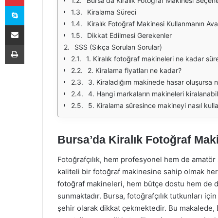
Bursa'da Kiralık Fotoğraf Makinesi Seçene
Skype
Kiralama Süreci
Kiralık Fotoğraf Makinesi Kullanmanın Avan
E-Posta ile paylaş
Dikkat Edilmesi Gerekenler
Yazdır
SSS (Sıkça Sorulan Sorular)
1. Kiralık fotoğraf makineleri ne kadar süre
2. Kiralama fiyatları ne kadar?
3. Kiraladığım makinede hasar oluşursa n
4. Hangi markaların makineleri kiralanabil
5. Kiralama süresince makineyi nasıl kulla
Bursa’da Kiralık Fotoğraf Mak
Fotoğrafçılık, hem profesyonel hem de amatör s
kaliteli bir fotoğraf makinesine sahip olmak h
fotoğraf makineleri, hem bütçe dostu hem de d
sunmaktadır. Bursa, fotoğrafçılık tutkunları içi
şehir olarak dikkat çekmektedir. Bu makalede, B