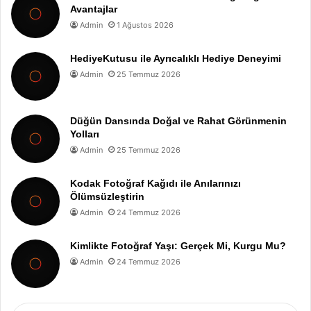
Avantajlar
Admin
1 Ağustos 2026
HediyeKutusu ile Ayrıcalıklı Hediye Deneyimi
Admin
25 Temmuz 2026
Düğün Dansında Doğal ve Rahat Görünmenin
Yolları
Admin
25 Temmuz 2026
Kodak Fotoğraf Kağıdı ile Anılarınızı
Ölümsüzleştirin
Admin
24 Temmuz 2026
Kimlikte Fotoğraf Yaşı: Gerçek Mi, Kurgu Mu?
Admin
24 Temmuz 2026