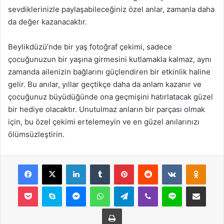
sevdiklerinizle paylaşabileceğiniz özel anlar, zamanla daha
da değer kazanacaktır.
Beylikdüzü’nde bir yaş fotoğraf çekimi, sadece
çocuğunuzun bir yaşına girmesini kutlamakla kalmaz, aynı
zamanda ailenizin bağlarını güçlendiren bir etkinlik haline
gelir. Bu anılar, yıllar geçtikçe daha da anlam kazanır ve
çocuğunuz büyüdüğünde ona geçmişini hatırlatacak güzel
bir hediye olacaktır. Unutulmaz anların bir parçası olmak
için, bu özel çekimi ertelemeyin ve en güzel anılarınızı
ölümsüzleştirin.
Facebook
X
LinkedIn
Tumblr
Pinterest
Reddit
VKontakte
Odnok
Pocket
Skype
Messenger
WhatsApp
Telegram
Viber
Line
E-Posta ile payla
Yazdır