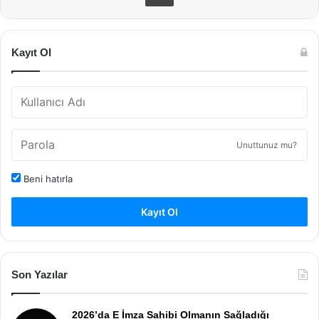
Kayıt Ol
Unuttunuz mu?
Beni hatırla
Kayıt Ol
Son Yazılar
2026’da E İmza Sahibi Olmanın Sağladığı