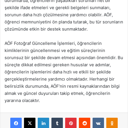
durumlarda, öğrencilerin yaşadıkları sorunları net bir
şekilde ifade etmeleri ve gerekli belgeleri sunmaları,
sorunun daha hızlı çözülmesine yardımcı olabilir. AÖF,
öğrenci memnuniyetini ön planda tutarak, bu tür sorunların
çözümünde etkin bir destek sunmaktadır.
AÖF Fotoğraf Güncelleme İşlemleri, öğrencilerin
kimliklerinin güncellenmesi ve eğitim süreçlerinin
sorunsuz bir şekilde devam etmesi açısından önemlidir. Bu
süreçte dikkat edilmesi gereken hususlar ve adımlar,
öğrencilerin işlemlerini daha hızlı ve etkili bir şekilde
gerçekleştirmelerine yardımcı olmaktadır. Herhangi bir
belirsizlik durumunda, AÖF’nin resmi kaynaklarından bilgi
almak ve güncel duyuruları takip etmek, öğrencilerin
yararına olacaktır.
Facebook
X
LinkedIn
Tumblr
Pinterest
Reddit
VKontakte
Odnok