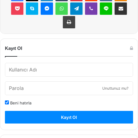
Pocket
Skype
Messenger
WhatsApp
Telegram
Viber
Line
E-Posta ile payla
Yazdır
Kayıt Ol
Unuttunuz mu?
Beni hatırla
Kayıt Ol