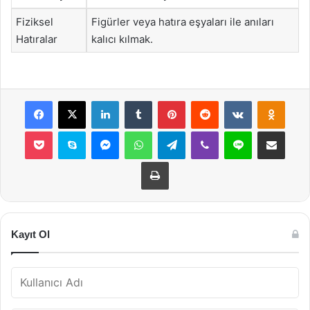
Fiziksel
Figürler veya hatıra eşyaları ile anıları
Hatıralar
kalıcı kılmak.
Facebook
X
LinkedIn
Tumblr
Pinterest
Reddit
VKontakte
Odnok
Pocket
Skype
Messenger
WhatsApp
Telegram
Viber
Line
E-Posta ile payla
Yazdır
Kayıt Ol