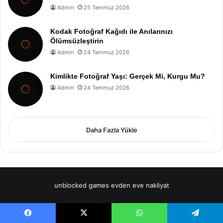
Admin
25 Temmuz 2026
Kodak Fotoğraf Kağıdı ile Anılarınızı
Ölümsüzleştirin
Admin
24 Temmuz 2026
Kimlikte Fotoğraf Yaşı: Gerçek Mi, Kurgu Mu?
Admin
24 Temmuz 2026
Daha Fazla Yükle
unblocked games
evden eve nakliyat
Facebook
X
WhatsApp
Telegram