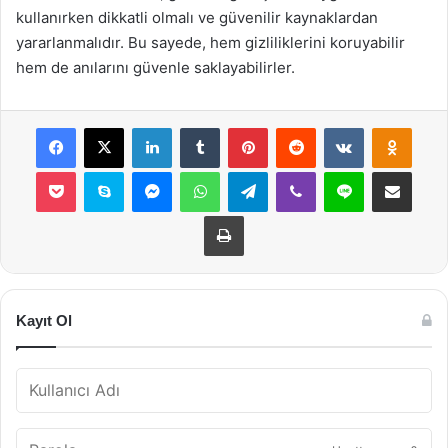
kullanırken dikkatli olmalı ve güvenilir kaynaklardan
yararlanmalıdır. Bu sayede, hem gizliliklerini koruyabilir
hem de anılarını güvenle saklayabilirler.
Facebook
X
LinkedIn
Tumblr
Pinterest
Reddit
VKontakte
Odnok
Pocket
Skype
Messenger
WhatsApp
Telegram
Viber
Line
E-Posta ile payla
Yazdır
Kayıt Ol