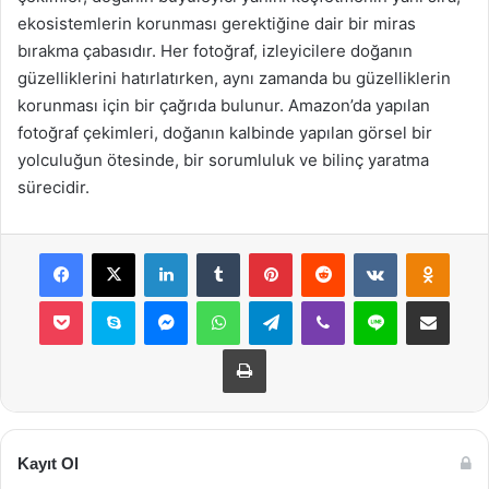
ekosistemlerin korunması gerektiğine dair bir miras
bırakma çabasıdır. Her fotoğraf, izleyicilere doğanın
güzelliklerini hatırlatırken, aynı zamanda bu güzelliklerin
korunması için bir çağrıda bulunur. Amazon’da yapılan
fotoğraf çekimleri, doğanın kalbinde yapılan görsel bir
yolculuğun ötesinde, bir sorumluluk ve bilinç yaratma
sürecidir.
Facebook
X
LinkedIn
Tumblr
Pinterest
Reddit
VKontakte
Odnok
Pocket
Skype
Messenger
WhatsApp
Telegram
Viber
Line
E-Posta ile payla
Yazdır
Kayıt Ol