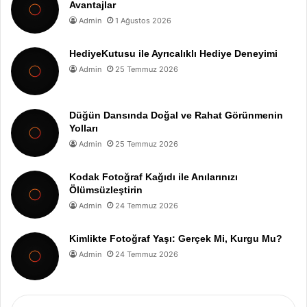
Avantajlar
Admin
1 Ağustos 2026
HediyeKutusu ile Ayrıcalıklı Hediye Deneyimi
Admin
25 Temmuz 2026
Düğün Dansında Doğal ve Rahat Görünmenin
Yolları
Admin
25 Temmuz 2026
Kodak Fotoğraf Kağıdı ile Anılarınızı
Ölümsüzleştirin
Admin
24 Temmuz 2026
Kimlikte Fotoğraf Yaşı: Gerçek Mi, Kurgu Mu?
Admin
24 Temmuz 2026