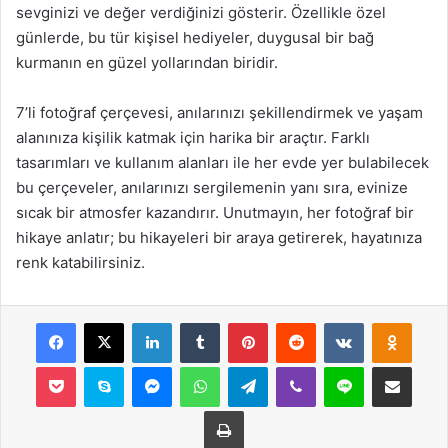
sevginizi ve değer verdiğinizi gösterir. Özellikle özel
günlerde, bu tür kişisel hediyeler, duygusal bir bağ
kurmanın en güzel yollarından biridir.
7’li fotoğraf çerçevesi, anılarınızı şekillendirmek ve yaşam
alanınıza kişilik katmak için harika bir araçtır. Farklı
tasarımları ve kullanım alanları ile her evde yer bulabilecek
bu çerçeveler, anılarınızı sergilemenin yanı sıra, evinize
sıcak bir atmosfer kazandırır. Unutmayın, her fotoğraf bir
hikaye anlatır; bu hikayeleri bir araya getirerek, hayatınıza
renk katabilirsiniz.
Facebook
X
LinkedIn
Tumblr
Pinterest
Reddit
VKontakte
Odnok
Pocket
Skype
Messenger
WhatsApp
Telegram
Viber
Line
E-Posta ile payla
Yazdır