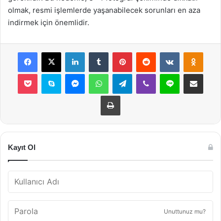
olmak, resmi işlemlerde yaşanabilecek sorunları en aza
indirmek için önemlidir.
Facebook
X
LinkedIn
Tumblr
Pinterest
Reddit
VKontakte
Odnok
Pocket
Skype
Messenger
WhatsApp
Telegram
Viber
Line
E-Posta ile payla
Yazdır
Kayıt Ol
Unuttunuz mu?