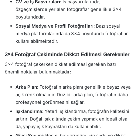
CV ve İş Başvuruları:
İş başvurularında,
özgeçmişlerde yer alan fotoğraflar genellikle 3×4
boyutundadır.
Sosyal Medya ve Profil Fotoğrafları:
Bazı sosyal
medya platformlarında da 3×4 boyutunda fotoğraflar
kullanılabilmektedir.
3×4 Fotoğraf Çekiminde Dikkat Edilmesi Gerekenler
3×4 fotoğraf çekerken dikkat edilmesi gereken bazı
önemli noktalar bulunmaktadır:
Arka Plan:
Fotoğrafın arka planı genellikle beyaz veya
açık renk olmalıdır. Düz bir arka plan, fotoğrafın daha
profesyonel görünmesini sağlar.
Işıklandırma:
Yeterli ışıklandırma, fotoğrafın kalitesini
artırır. Doğal ışık altında çekim yapmak en ideali olsa
da, yapay ışık kaynakları da kullanılabilir.
Giysi Seçimi:
Resmi bir görünüm için sade ve dikkat