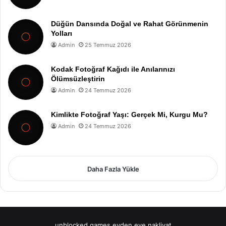
Düğün Dansında Doğal ve Rahat Görünmenin
Yolları
Admin
25 Temmuz 2026
Kodak Fotoğraf Kağıdı ile Anılarınızı
Ölümsüzleştirin
Admin
24 Temmuz 2026
Kimlikte Fotoğraf Yaşı: Gerçek Mi, Kurgu Mu?
Admin
24 Temmuz 2026
Daha Fazla Yükle
unblocked games
evden eve nakliyat