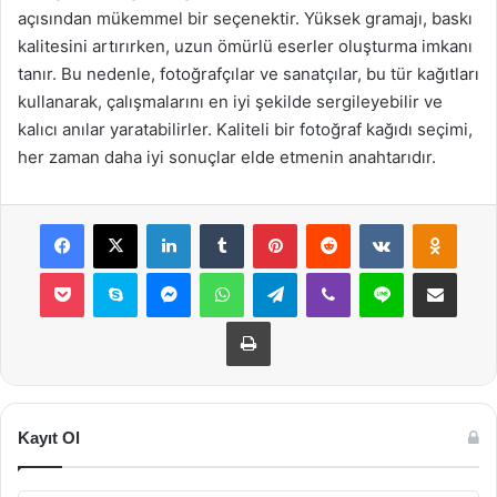
açısından mükemmel bir seçenektir. Yüksek gramajı, baskı
kalitesini artırırken, uzun ömürlü eserler oluşturma imkanı
tanır. Bu nedenle, fotoğrafçılar ve sanatçılar, bu tür kağıtları
kullanarak, çalışmalarını en iyi şekilde sergileyebilir ve
kalıcı anılar yaratabilirler. Kaliteli bir fotoğraf kağıdı seçimi,
her zaman daha iyi sonuçlar elde etmenin anahtarıdır.
Facebook
X
LinkedIn
Tumblr
Pinterest
Reddit
VKontakte
Odnok
Pocket
Skype
Messenger
WhatsApp
Telegram
Viber
Line
E-Posta ile payla
Yazdır
Kayıt Ol